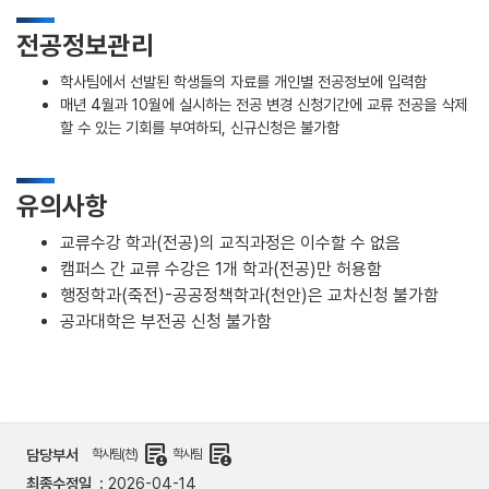
전공정보관리
학사팀에서 선발된 학생들의 자료를 개인별 전공정보에 입력함
매년 4월과 10월에 실시하는 전공 변경 신청기간에 교류 전공을 삭제
할 수 있는 기회를 부여하되, 신규신청은 불가함
유의사항
교류수강 학과(전공)의 교직과정은 이수할 수 없음
캠퍼스 간 교류 수강은 1개 학과(전공)만 허용함
행정학과(죽전)-공공정책학과(천안)은 교차신청 불가함
공과대학은 부전공 신청 불가함
demography
demography
담당부서
학사팀(천)
학사팀
최종수정일
2026-04-14