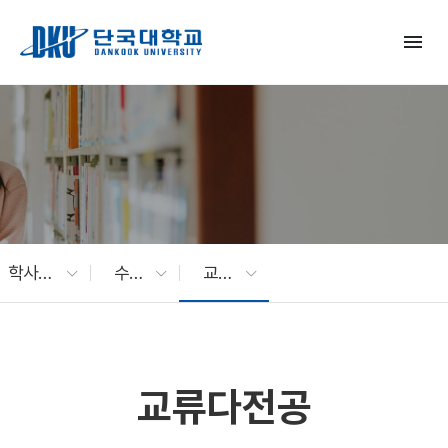
Skip to Main Content
menu
학사지원
수업ㆍ전공
교류다전공
교류다전공