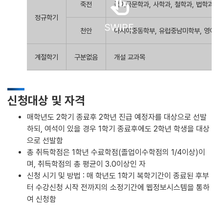
swipe
죽전
국어국문학과, 사학과, 철학과, 법학과
정규학기
SWIPE
천안
아시아중동학부, 유럽중남미학부, 영어과
계절학기
구분없음
개설 교과목
신청대상 및 자격
매학년도 2학기 종료후 2학년 진급 예정자를 대상으로 선발
하되, 여석이 있을 경우 1학기 종료후에도 2학년 학생을 대상
으로 선발함
총 취득학점은 1학년 수료학점(졸업이수학점의 1/4이상)이
며, 취득학점의 총 평균이 3.0이상인 자
신청 시기 및 방법 : 매 학년도 1학기 복학기간이 종료된 후부
터 수강신청 시작 전까지의 소정기간에 웹정보시스템을 통하
여 신청함