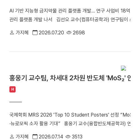
사업 성과교류회'에 전시된 김민주 교수 차세대지능형반도체기술개
는 국제 컨소시엄인 '난치성 내성암 극복 차세대 신약개발 글로벌 사
AI 기반 지능형 금지약물 관리 플랫폼 개발… 연구 사업비 18억 원 
데이터 이동 과정에서 발생하는 전력 소모와 처리 지연 문제를 극복하
스턴코리아 공동연구개발사업과 천안시 및 충청남도 지원사업의 
관리 플랫폼 개발 나서 김선오 교수(컴퓨터공학과) 연구팀이 스포츠
반도체 구현 가능성을 제시했다는 점에서 높은 평가를 받았다. 연구 성과
폼 개발에 나선다. 연구팀은 문화체육관광부와 한국콘텐츠진흥원이 
마트 헬스케어 등 다양한 엣지 AI 응용 분야에서 활용될 것으로 기
가지혜
2026.07.20
2698
포츠 분야) 신규 과제에 선정돼 오는 2028년까지 총 18억 원의
사업의 대표 성과로 선정돼 매우 뜻깊게 생각한다"라며 "앞으로도 메
과) 문화체육관광 연구개발사업은 스포츠·문화·관광 분야의 미래 
고도화해 글로벌 반도체 기술 경쟁력 확보에 기여할 수 있도록 연
진되는 국가 연구개발사업이다. 연구성과의 현장 적용과 산업화를 통
다. 김선오 교수 연구팀은「지능형 금지약물 관리를 위한 플랫폼 기
맡고, ㈜아이웨이와 한양대가 공동연구기관으로 참여해 IoT 기반의
홍웅기 교수팀, 차세대 2차원 반도체 'MoS₂' 안
관리 플랫폼을 개발할 예정이다. ▲ 김선오 교수 연구팀은 스포츠의 
선다. [※홍보팀 이미지사진] 연구팀은 간편키트 검사 결과와 검사 이
H
양한 데이터를 통합 분석하는 멀티모달 AI 기반 지능형 도핑관리 플
고 검사 대상자를 보다 객관적으로 선정할 계획이다. 이를 통해 기
국제학회 MRS 2026 'Top 10 Student Posters' 선정 “M
의 주관성, 검사 사각지대 문제를 개선할 계획이다. 향후 연구팀은
·뉴로모픽 소자 활용 기대” 홍웅기 교수(융합반도체공학과) 연구
구축 ▶도핑 위험 예측모델 및 이상징후 조기 추적 알고리즘 개발 ▶
(MoS₂)의 안정적인 p형 특성 구현 기술을 개발해 국제학회에서 
시간 경고 알림과 분석·시각화 기능을 갖춘 통합 플랫폼 구현을 목
가지혜
2026.07.14
3513