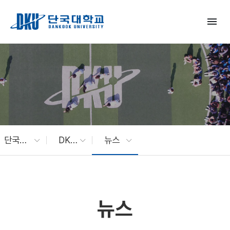
Skip to Main Content
menu
단국대 소식
DKU News
뉴스
뉴스