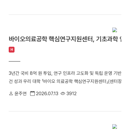
학원 파운드리공학과 석박통합과정)이 제1저자로 미국재료학회(MRS, Mat
멀티모달 인공지능 기술을 금지약물 관리와 도핑 검사 분야에 적용해
'2026 MRS Spring Meeting & Exhibit'에서 발표했다. 연구팀의 포
성, 실시간 대응력을 높이는 데 의미가 있다"라며 "데이터 기반의 
der Waals Heterostructures' 분과에서 'Top 10 Studen
에 기여할 수 있도록 연구를 추진하겠다"고 밝혔다.
웅기 교수(융합반도체공학과)와 이재원 석사생(대학원 파운드리공
전자소자 개발이 활발해지면서 원자 수준 두께를 갖는 2차원 반도체
바이오의료공학 핵심연구지원센터, 기초과학 연구
다. 특히 MoS₂는 뛰어난 전기적 특성과 높은 집적도를 구현할 수
만, 안정적인 p형 특성을 구현하기 어렵다는 점이 상용화를 가로막는
H
황 공공(sulfur vacancy)과 페르미준위 고정(Fermi-level pi
따라서 CMOS 기반 반도체 회로 구현에 필수적인 p형 소자 제작이
3년간 국비 8억 원 투입, 연구 인프라 고도화 및 독립 운영 기반 구축
교수팀의 이번 연구는 2차원 반도체 상용화의 핵심 과제로 꼽히는 
건 성과 우리 대학 「바이오 의료공학 핵심연구지원센터」(센터장 한
연구라 주목을 받고 있다. [※사진은 연구 모식도] 연구팀은 이번
학 연구역량 강화사업’의 후속 과제에 선정됐다. 센터는 앞으로 3년
을 넘어 전자 구조를 능동적으로 조절할 수 있다는 점에 주목했다. 특히 TB
윤주연
2026.07.13
3912
하고 자립형 연구지원체계 구축에 나선다. △한규동 교수(바이오융
슐화 공정을 적용한 결과 문턱전압이 양의 방향으로 이동하며 뚜렷한
업'은 대학 중심의 기초과학 연구환경을 개선하고 연구지원 체계를 강
10⁶ 수준의 높은 on/off 전류비와 안정적인 히스테리시스(hyster
사업에 선정된 이후 6년간 국비 36억 원 등을 투입해 유전체·광의
캡슐화층은 전하가 일시적으로 머무는 결함 상태를 효과적으로 억
형 연구지원 시스템을 안정적으로 운영해 왔다. 그 결과 ▲SCI(E)급
의 장기 안정성을 향상시키는 것으로 나타났다. 연구팀은 라디칼 활