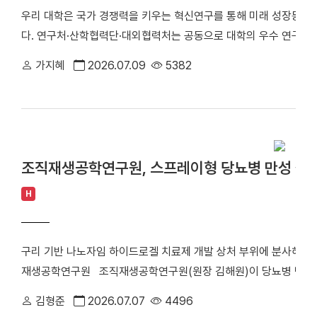
우리 대학은 국가 경쟁력을 키우는 혁신연구를 통해 미래 성장동력
혔다. 최종무 학장, 한국정보과학회 학술상 수상 “AI 인재 양성과 
다. 연구처·산학협력단·대외협력처는 공동으로 대학의 우수 연구기관
트웨어학과, SW중심대학사업단장) 최종무 학장은 이번 KCC 2
는 혁신연구, 단국대」기획 특집 기사를 연재한다. 이달에는 「세계 
정보과학회 학술상은 1973년 창립된 국내 대표 컴퓨터·인공지능 
가지혜
2026.07.09
5382
를 소개한다. ▲ 김인호 석학교수(스마트동물바이오연구소장) "
과를 발표하고 모범적인 학술활동을 수행한 연구자 가운데 1명을 
각합니다“ 단국대 최초의 석학교수이자 엘스비어(Elsevier) 선정
학회가 주관하는 한국컴퓨터종합학술대회(KCC)는 인공지능, 소프
의 비결을 묻자, 그는 논문도 연구비도 아닌 '사람'을 이야기했다. 김
안 등 컴퓨터 분야의 최신 연구성과를 발표하는 국내 최대 규모의 
257억 원의 연구비를 수주하며 세계적 연구 성과를 쌓아왔다. 그러나
생 논문도 엄정한 심사를 거쳐 우수 논문을 선정해 발표 기회를 제
많은 논문도, 더 큰 연구성과도 아니었다. "많은 논문을 남긴 연
조직재생공학연구원, 스프레이형 당뇨병 만성 상처
니다“ 논문은 새로운 연구로 이어지고, 연구성과는 더 뛰어난 기술로
키며 학문을 이어간다. 김 석학교수는 "연구자의 가장 큰 유산은 결국
H
Ho Kim's Lab에서 배웠습니다” 라는 한마디가 더 큰 신뢰의 
믿는다.세계적인 연구자이자 동시에 144명의 석·박사를 길러낸 스승
구리 기반 나노자임 하이드로겔 치료제 개발 상처 부위에 분사해 조
철학과 교육 철학을 들어봤다.Q. 단국대 최초의 석학교수이자 엘스비어(
재생공학연구원 조직재생공학연구원(원장 김해원)이 당뇨병 만성 
을 올리셨습니다. 교수님께는 이번 성과가 어떤 의미인가요? 세계 
노자임 하이드로겔을 개발했다. 당뇨병 만성 상처는 지속적인 염증과
인 연구성과로 이루어지는 결과가 아닙니다. 오랜 시간 동안 한 분
김형준
2026.07.07
4496
물지 않는 대표적인 난치성 질환이다. 기존 치료는 상처를 덮어 보
대한 국제사회의 평가라고 생각합니다. 그런 점에서 이번 선정은 개