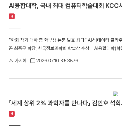
술이전 38건의 성과를 창출하며 연구지원 역량을 입증했다. △ 후
하면 MoS₂ 기반 소자의 전기적 특성을 안정적으로 조절할 수 있음
AI융합대학, 국내 최대 컴퓨터학술대회 KCC서 학
나선다. 센터는 이번 후속 과제 사업을 통해 ‘제약·바이오·화장품 분
반도체 상용화의 핵심 과제로 꼽히는 안정적인 p형 특성 구현에 새로
화’를 구축한다. 기초 연구부터 제품화까지 전 과정을 지원하는 연
H
환 로직 소자는 물론 뉴로모픽 반도체, 메모리-인-센서, 플렉시블 
한층 높일 계획이다. 또한 연구장비 운영 체계를 더욱 고도화해 연
활용될 것으로 기대한다"고 밝혔다. 한편, 이번 연구는 한국연구
영 기반을 구축할 예정이다. 이와 함께 글로벌 공동연구와 기술사업
획평가원 「정보통신방송혁신인재양성사업(대학ICT연구센터)」, 
“학회 참가 대학 중 학부생 논문 발표 최다” AI·빅데이터·클라우드·
에도 적극 나선다. 이번 사업은 한규동 센터장을 중심으로 ▲바이
육훈련)」의 지원을 받아 수행됐다.
끈 최종무 학장, 한국정보과학회 학술상 수상 AI융합대학(학장 최
수) ▲약학대학(호명진 교수) ▲의과대학(박병철 교수) 등 다양한
일부터 26일까지 제주에서 열린 국내 최대 규모의 컴퓨터 분야 학술
도 함께 이루어질 예정이다. 한규동 센터장은 “이번 사업을 통해 
가지혜
2026.07.10
3876
Computer Congress, KCC 2026)」에서 학부생 논문 20
력을 이끌어내겠다”며 “미래 바이오의료 분야의 연구 혁신을 선
거뒀다. ▲국내 최대 규모의 컴퓨터 분야 학술대회인 「2026 한
밝혔다.
단체사진 학생들은 인공지능(AI), 빅데이터, 클라우드 컴퓨팅, 
학부 중심의 연구 경쟁력과 미래 AI 인재 양성 역량을 입증했다. 이
RAG(Retrieval-Augmented Generation) ▲강화학습 ▲
「세계 상위 2% 과학자를 만나다」 김인호 석학교
▲RocksDB ▲학습된 인덱스(Learned Index) 등 빅데이터 기
과 대규모 트래픽 처리 기술 ▲디지털 포렌식 ▲IoT 침입 탐지 ▲Tr
H
아우른다. 지도교수 최종무 학장은 "AI시대에 첨단 기술을 이끌어
절부터 연구를 수행하고 논문을 작성하는 경험은 미래 연구자와 개