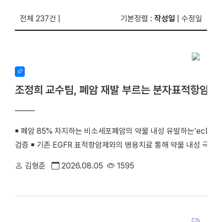
전체 237건
|
기본정렬
:
작성일
|
수정일
조정희 교수팀, 폐암 재발 부르는 분자표적항암제
￭ 폐암 85% 차지하는 비소세포폐암의 약물 내성 유발하는‘ecDNA 
검증 ￭ 기존 EGFR 표적항암제와의 병용치료 통해 약물 내성 극복
우리 대학 조정희 교수(의생명과학부 의생명시스템학전공)와 김수진
김형준
2026.08.05
1595
께 비소세포폐암의 분자표적항암제 내성을 유발하는 새로운 분자기전
최초로 검증했다. 기존 난치성 폐암 치료의 한계를 극복할 수 있는
화학·분자생물학 분야 세계적 권위의 국제학술지 『Signal Transducti
치료)』(2025년 IF=81.2, JCR 상위 0.2%) 온라인판에 게재됐다. (