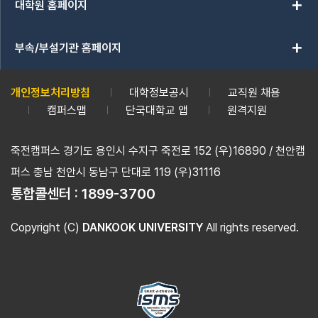
add
왕좌에 연화가 새겨져 있음이 확인된다. 인도에서는 기원전 1,50
대학원 홈페이지
저희 연구실은 시간과의 싸움이라 처음에는 대학원생들에게 작은 경
에 신격화되었으며, ≪리그 베다 Rig Veda≫에서는 인간의 심장과
늘어나면서 장비와 사료를 직접 운반해야 할 일이 많아졌고, 차량도 
와 인도에서 연꽃은 물, 태양, 재생을 상징하는 공통점을 지닌다.
add
부속/부설기관 홈페이지
로 실험실을 운영하고 있습니다. 교수로 처음 부임한 뒤 약 7년 
표현된 8엽의 연화나, 중국·한국·일본의 와당 등이 연화로 장식된 
니다. 학생들과 함께 먹고, 함께 실험하고, 함께 고민했던 시간은 
자대비(大慈大悲)를 상징하는 연꽃은 다양한 형태로 조형되었다. 
개인정보처리방침
대학정보공시
교직원 채용
있습니다. Q. 안식년보다 학생들과의 연구를 선택하셨습니다. 연구
징하는 꽃으로 여겼다. 《무량수경》과 《아미타경》에서는 극락정토를
캠퍼스맵
단국대학교 앱
원격지원
이유가 있으신가요? “좋은 연구는 사람을 키우는 것에서 시작된다
도 이상세계를 연화장세계라 표현한다. ▲[왼쪽] 백제 연화문 와당(
을 때 언제든 함께 고민하고 토론할 수 있어야 한다고 생각해 학교 
영묘사지 출토) ▲ 고구려에서 시작된 연화문 와당은 고려와 조선을
죽전캠퍼스 경기도 용인시 수지구 죽전로 152 (우)16890 / 천안캠
구실 수준이 국외 연구실 못지 않습니다. 안식년으로 시간을 보내면
았다. 우리나라에서 연화문이 등장하는 시기는 고구려 고분 벽화를
퍼스 충남 천안시 동남구 단대로 119 (우)31116
지하기에는 다소 어려움 점도 있을거라 생각이 들어 안식년보다 학생
재 박사가 기증한 연화문 와당은 청암리토성이나 정릉사지 등 평양 
통합콜센터 :
1899-3700
했습니다. 연구 성과는 결국 학생과 함께 만들어지는 것이기 때문입
당의 변형으로 고구려 왕실에 의해 불교가 적극적으로 장려되었던 
식년을 오고 있습니다. Q. 144명의 석·박사를 배출하고 국내외 
성에서 출토된 연화문 와당과 동일한 유형이다. 전체적으로 붉은색
Copyright (C)
DANKOOK UNIVERSITY
All rights reserved.
다. 스승으로서 가장 보람을 느끼는 순간은 언제인가요? 제자들이
고구려 전시기에 걸쳐 주요한 색깔이었다. 이와 같은 붉은색 와당을
모습을 볼 때 가장 큰 보람을 느낍니다. 특히 국제학회에서 과거 
려 왕실이 중국과 동등한 입장에서 적색을 왕조의 색으로 선택하였
할 때 연구자의 선순환이 이루어지고 있다는 것을 실감합니다. 저는
의 판단(瓣端)이 뾰족하여 날카롭고 강한 인상을 주고 있어 대체로
이라고 생각합니다. Q. 20년 넘게 14억이 넘는 장학금을 기탁해
보인다. 고구려에서 시작된 연화문 와당은 고려와 조선을 거치며 우
는 이유는 무엇인가요? 경제적인 이유로 연구를 포기하는 학생이 