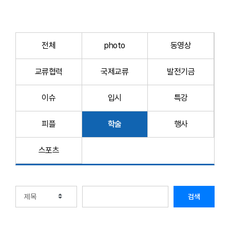
전체
photo
동영상
교류협력
국제교류
발전기금
이슈
입시
특강
피플
학술
행사
스포츠
검색