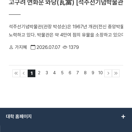
고구려 연화문 와당(瓦當) [석주선기념박물관-이
지원해 주신 공학교육혁신센터, 취창업지원센터, 공과대학 교학행정
이라고 생각하십니까? 저는 연구에서 가장 중요한 가치를 신뢰와 
발자로 더욱 성장해 대학을 빛낼 수 있는 공학도가 되겠다”고 했다
요로 하는 문제를 연구 주제로 선정했고, 연구 결과가 현장에서 바
연구가 국내외 기업들과의 협력으로 이어졌고, 지속적인 연구비 수
석주선기념박물관(관장 박성순)은 1967년 개관(전신 중앙박물관)
무엇보다 훌륭한 대학원생들과 함께 연구할 수 있었던 것이 오늘의 저
노력하고 있다. 박물관은 약 4만여 점의 유물을 소장하고 있으며, 구글아트
생을 돌아보셨을 때 가장 큰 전환점은 언제였습니까? 가장 큰 전환
전 세계에 한국 문화의 우수성과 아름다움을 알리는 데 노력하고 있
가지혜
2026.07.07
1379
극적으로 협력하기 시작했던 시기였습니다. 국제공동연구를 수행하면
하는 [석주선기념박물관-이달의 유물] 기획 특집 기사를 연재한다.
자들과 경쟁하고 협력할 수 있다는 자신감을 얻었습니다. 이후 국제
와당』 이다. 와당(瓦當)은 기와의 끝부분을 장식하는 원형 또는 반
꾸준히 이어졌고 지금의 연구 기반을 만드는 중요한 계기가 되었습
는 기와의 앞면이다. 석주선기념박물관에는 중재 장충식 박사가 기증
오연구소는 최근 펫링크를 활용해 반려동물의 건강을 연구하고, 재학
2
3
4
5
6
7
8
9
10
1
운데 볼록하게 솟은 자방을 중심으로 두 줄의 돌출선을 그어 네 구역
하고 있다. Q. '돼지 박사'라는 애칭에는 교수님의 연구 인생이 담
연꽃을 함께 배치해 입체감 있게 표현했다. 봉오리 아래에는 구슬무늬
는 이야기를 들려주세요. 한국서 석사과정에는 닭을 연구하였고 그
가장자리는 넓고 높게 처리했으며 안쪽에는 기와 몸체와 연결되는 접
황이었습니다. 돼지를 처음 접한 것은 미국 지도교수님 때문입니다.
부분을 장식하는 원형 또는 반원형의 장식 기와다. 석주석기념박물
축산업에서도 매우 중요한 경제동물입니다. 사료와 영양을 조금만 
이집트와 메소포타미아, 인도 등 여러 고대 문명권에서 신성한 상징
는 점에 매력을 느껴 본격적으로 연구를 시작했습니다. 학생들이 ‘돼
add
대학 홈페이지
와 연결되었고, 인도에서는 생명과 재생을 상징하는 신성한 꽃으로 
준히 연구해 왔다는 의미이기에 오히려 큰 자부심을 느낍니다. Q.
양숭배와 관련이 있으며, 기원전 3천 년전 고대 이집트의 제4왕조 카프
연구 장비를 싣기 위해 모닝에서 트럭, 지게차까지 갖추게 됐다고 