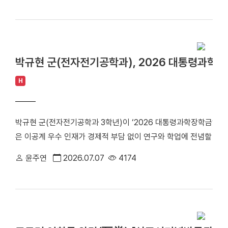
상처부위에 균일하게 밀착하지 않아 근본적인 상처 환경 개선에는 
으로 인정받았다는 점에서 더욱 뜻깊게 받아들이고 있습니다. 저는 
에 스프레이 형태의 하이드로겔을 분사해 상처 부위의 미세환경을 직접
해 왔습니다. 지금의 결과 역시 수많은 대학원생과 연구원, 국내외 
노미터 크기의 초소형 구리 기반 나노자임(Nanozyme)을 친환경
있었기에 가능했습니다. 단국대 최초의 석학교수라는 타이틀 역시 저
합해 스프레이 형태로 구현했다. 이 치료제는 굴곡진 피부에도 균
로도 세계 수준의 연구를 지속하는 것은 물론, 후학을 양성하고 국
박규현 군(전자전기공학과), 2026 대통령과학
할 뿐만 아니라 보관 안정성도 높은 것이 특징이다. 특히 단순히 염
학으로 도약하는 데 작은 디딤돌이 되고 싶습니다. Q. 생명현상에
세포의 후성유전학적 리모델링(epigenetic remodeling)을 
H
연구성과로 이어졌습니다. 연구자의 길을 선택하게 된 계기와 지금까
을 만드는 능동형 재생치료 플랫폼을 제시했다는 점에서 차별성을
엇인가요? 연구자의 길을 선택한 이유는 거창하지 않습니다. 생명
산화스트레스와 염증을 조절하고, 대식세포의 후성유전 변화를 통해
지만 연구를 오래 지속하게 만든 것은 호기심보다 책임감이었습니다
박규현 군(전자전기공학과 3학년)이 ‘2026 대통령과학장학금’ 
화스트레스 억제, 염증 완화, 재생 촉진 작용이 동시에 나타나며 
닙니다. 건강한 동물을 통해 안전한 먹거리를 생산하고, 지속가능한
은 이공계 우수 인재가 경제적 부담 없이 연구와 학업에 전념할 수
검증했다. 당뇨성 상처를 가진 쥐 모델에서 산화스트레스 억제, 염증
상에 기여하는 학문입니다. 연구를 진행할수록 연구의 사회적 가치
록금 전액과 학기당 250만 원의 학업 장려비가 지원된다. 박 군은 
군 대비 약 2배 빠른 상처 치유 효과를 확인했다. 연구를 총괄한 
서는 항상 학생들에게 “논문 한 편보다 새로운 가치를 만드는 연구를
윤주연
2026.07.07
4174
하며 임베디드 시스템 개발 분야의 전문성을 꾸준히 구축해 왔다. 
관여해 면역 반응을 바꿀 수 있다는 점을 새롭게 밝힘으로써, 나노
문제가 많다는 생각으로 매일 연구실에 들어갑니다. 새로운 질문이 
작에 집중하여 회로 설계, 제어, 신호처리, 소프트웨어 개발 등 실무
를 마련했다“라며 “향후 당뇨성 만성상처뿐만 아니라 다양한 염증성
이 지금도 연구를 계속하게 만드는 가장 큰 원동력입니다. 무엇보다
능형 로봇대회 수상사진 이러한 활동을 바탕으로 박 군은 동아리원들과 함께 ‘A
을 이어가겠다”고 소감을 밝혔다. 연구논문은 세계적 국제학술지인 
은 한국과 미국에서 만난 두 분의 지도교수님이었습니다. 지도교수님
‘COSS MCU 경진대회’, ‘한이음 ICT 공모전’ 등 국내외 주요 
Communications, 2024년 IF=15.7 )’에 게재됐다. 논문명은 「Spraya
고, 저는 그 가르침을 믿고 한 걸음씩 따라왔습니다. 그 가르침은 지
다. 박 군은 “세심하게 지도해 주신 이호준 교수님, 이준석 교수님
remodels inflammation for diabetic wound regeneration
Q. SCI(E) 논문 800편 이상, 연구비 257억 원. 꾸준한 연구