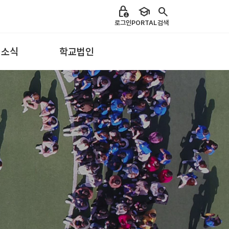
lock_person
school
search
로그인
PORTAL
검색
 소식
학교법인