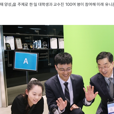
인재 양성」을 주제로 한‧일 대학생과 교수진 100여 명이 참여해 미래 유니