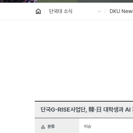
home
단국대 소식
DKU New
단국G-RISE사업단, 韓·日 대학생과 A
분류
이슈
category