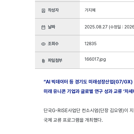
작성자
가지혜
person_book
날짜
2025.08.27 (수정일 : 2026
date_range
조회수
12835
visibility
166017.jpg
파일첨부
attach_file
“AI 빅데이터 등 경기도 미래성장산업(G7/GX) 
미래 유니콘 기업과 글로벌 연구 성과 교류 ‘차세
단국G-RISE사업단 컨소시엄(단장 김오영)이 지난
국제 교류 프로그램을 개최했다.