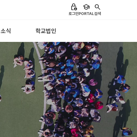
lock_person
school
search
로그인
PORTAL
검색
 소식
학교법인