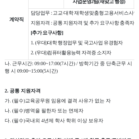
사업운영
2
팀
(
재맞고 행정
)
담당업무
:
고교
·
대학
재학생맞춤형고용서비스사업 
계약직
지원자격
:
공통 지원자격 및 추가 요구사항 충족자
[
추가 요구사항
]
1. (
우대
)
대학 행정업무 및 국고사업 유경험자
2. (
우대
)
컴퓨터활용능력 자격증 소지자
나
.
근무시간
: 09:00~17:00(7
시간
) /
방학기간 중 단축근무 시
행 시
09:00~15:00(5
시간
)
2.
공통 지원자격
가
. (
필수
)
교육공무원 임용에 결격 사유가 없는 자
나
. (
필수
)
병역을 필한자 또는 면제자
다
. (
필수
)
국내외
4
년제 학사 학위 이상 보유자