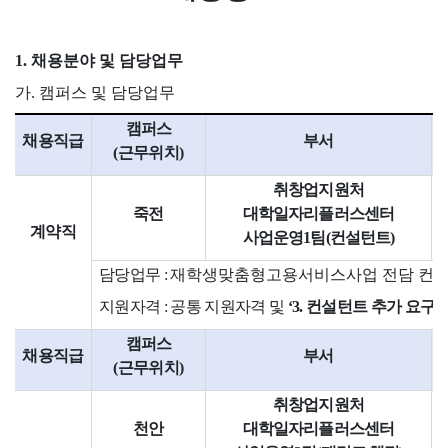
1.
채용분야 및 담당업무
가
.
캠퍼스 및 담당업무
캠퍼스
채용직급
부서
(
근무위치
)
취창업지원처
죽전
대학일자리플러스센터
계약직
사업운영
1
팀
(
컨설턴트
)
담당업무
:
재학생맞춤형고용서비스사업 전담 컨
지원자격
:
공통 지원자격 및
‘3.
컨설턴트 추가 요구
캠퍼스
채용직급
부서
(
근무위치
)
취창업지원처
천안
대학일자리플러스센터