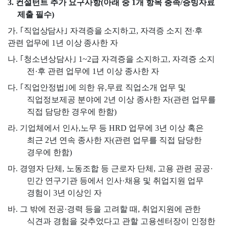
3.
컨설턴트 추가 요구사항
(
아래 중
1
개 항목 충족
/
증빙자료
제출 필수
)
가
.
｢
직업상담사
｣
자격증을 소지하고
,
자격증 소지 전
·
후
관련 업무에
1
년 이상 종사한 자
나
.
｢
청소년상담사
｣
1~2
급 자격증을 소지하고
,
자격증 소지
전
·
후 관련 업무에
1
년 이상 종사한 자
다
.
｢
직업안정법
｣
에 의한 유
,
무료 직업소개 업무 및
직업정보제공 분야에
2
년 이상 종사한 자
(
관련 업무를
직접 담당한 경우에 한함
)
라
.
기업체에서 인사
,
노무 등
HRD
업무에
3
년 이상 혹은
최근
2
년 연속 종사한 자
(
관련 업무를 직접 담당한
경우에 한함
)
마
.
경영자 단체
,
노동조합 등 근로자 단체
,
고용 관련 공공
·
민간 연구기관 등에서 인사
·
채용 및 취업지원 업무
경험이
3
년 이상인 자
바
.
그 밖에 전공
·
경력 등을 고려할 때
,
취업지원에 관한
식견과 경험을 갖추었다고 관할 고용센터장이 인정한