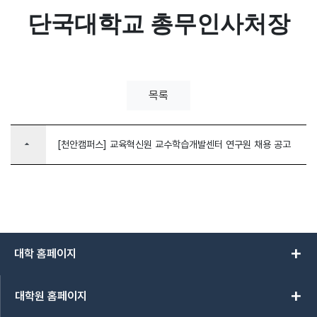
단국대학교 총무인사처장
목록
arrow_drop_up
[천안캠퍼스] 교육혁신원 교수학습개발센터 연구원 채용 공고
add
대학 홈페이지
add
대학원 홈페이지