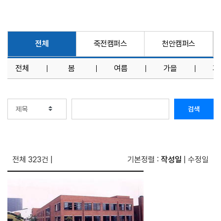
전체
죽전캠퍼스
천안캠퍼스
전체
봄
여름
가을
겨
검색
전체 323건
|
기본정렬 :
작성일
|
수정일