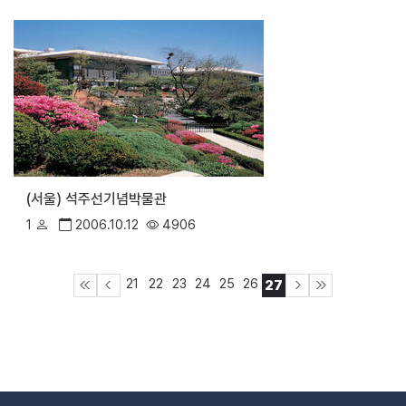
(서울) 석주선기념박물관
1
2006.10.12
4906
21
22
23
24
25
26
27