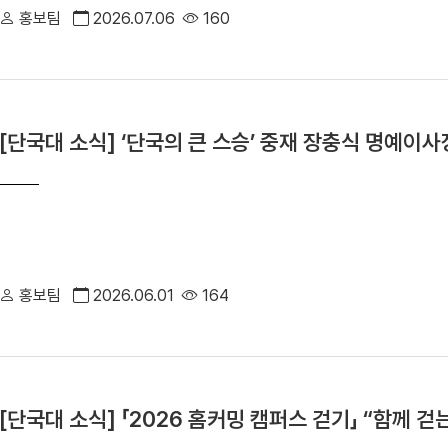
체계(RISE) 1차년도 연차평가」 에서 최고등급인 ‘매우 우수’를 획득했다
홍보팀
2026.07.06
160
보기 경기도 ‘G-대학 창의적자산 실용화 지원(G-BRIDGE)’ 사업 선정 RIMS
신 본격화” 제9회 전국동시지방선거, 단국대 동문 및 교원 110명 당
교원 11명 선정 설립자 범정 장형 선생의 독립 정신을 잇다, 독립 유적
관 표창 “우수 교원양성 역량 입증” 단국대 홍웅기 교수팀, AI 반도체용 
[단국대 소식] ‘단국의 큰 스승’ 중재 장충식 명예이사
ESG연구소,「ESG규제 대응과 지속가능 전환 전략」학술연구회 개최 단국
CVPR 이어 ICML 2026 채택 단국대 이정환·신원상 교수팀, 감염 부
연영화학부 1학년), 차세대 뮤지컬 스타 등용문 'DIMF 뮤지컬스타' 대
논문상 잇따라 수상 동양화과 유영동·송대성 동문, 후배 위한 발전기금 3
대준 대표 등 발전기금 연이어 전달 " style="width:100%; height:2400px;
홍보팀
2026.06.01
164
[단국대 소식] 「2026 홈커밍 캠퍼스 걷기」 “함께 걷