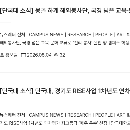
[단국대 소식] 몽골 하계 해외봉사단, 국경 넘은 교육·
뉴스레터 전체 | CAMPUS NEWS | RESEARCH | PEOPLE | ART &
해외봉사단, 국경 넘은 교육·문화 교류로 ‘진리·봉사' 실천 양 캠퍼스
등 다양한 활동을 펼치며, 교시인 ‘진리·봉사’를 실천했다.죽전캠퍼스 해외
홍보팀
2026.08.04
32
“교수가 직접 만드는 AI 교육혁신” 교육혁신원, AX-EL 교육과정 워크숍
수 [DKU 이끄는 우수 연구기관을 만나다] 수소 기술 혁신의 중심, RLRC 
학원 혁신과 도약 첫걸음" 씨름부, 제40회 전국시도대항장사씨름대회 단체
회 DIMF 대학생뮤지컬페스티벌' 최우수상 수상 조직재생공학연구원, 스
[단국대 소식] 단국대, 경기도 RISE사업 1차년도 연차
(컴퓨터공학과), 스포츠 공정경쟁 위한 AI 도핑관리 플랫폼 개발 나서 홍웅
구현 기술 개발 바이오의료공학 핵심연구지원센터, 기초과학 연구역량 강
생 쓸 수 있을까? 주위염 부작용 잡는 신소재의 등장 | 치의예과 이정환 교
뉴스레터 전체 | CAMPUS NEWS | RESEARCH | PEOPLE | ART &
80주년 기부 첫 시작” 체육교육과 동문회, 발전기금 3,780만 원 약정 인
기도 RISE사업 1차년도 연차평가 최고등급 ‘매우 우수' 선정!! 단국
style="width:100%; height:2400px; border:0;" scrolling="no">