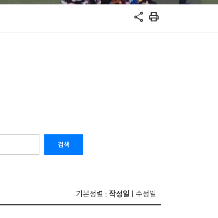
share
print
검색
기본정렬
작성일
수정일
:
|