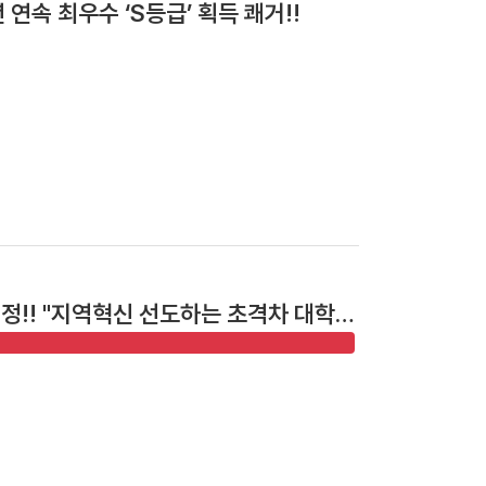
연속 최우수 ‘S등급’ 획득 쾌거!!
선정!! "지역혁신 선도하는 초격차 대학으