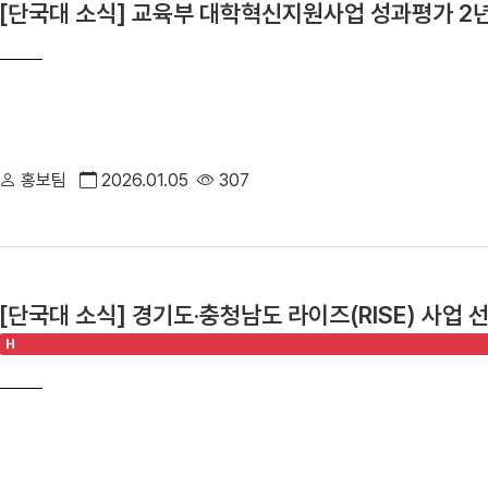
[단국대 소식] 교육부 대학혁신지원사업 성과평가 2년 
홍보팀
2026.01.05
307
[단국대 소식] 경기도·충청남도 라이즈(RISE) 사업 
로 도약"
H