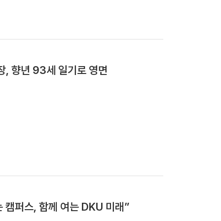
.이번 연차평가는 사업을 수행 중인 34개 대학... 기사
 ‧ ScholarWorks 도입 “AI‧데이터 기반 연구 혁
선 한국연구재단 인문사회분야 학술연구지원사업, 단국대
지 찾은 대학원 해외학술탐방 단국대 사범대학, 교육부 장
메모리 ‘RRAM’ 신뢰성 높인 기술 개발 단국대 글로벌
장, 향년 93세 일기로 영면
대 김선오 교수팀, AI 신뢰성 높이는 방어기술 개발…
위만 선택적으로 치료하는 항균 소재 개발 이마음 군(공
상 단국대 건축학과 대학원생, 현장 밀착형 연구로 우수
,000만 원 약정 의대 총동문회·SK쉴더스주식회사·전
 border:0;" scrolling="no">
는 캠퍼스, 함께 여는 DKU 미래”