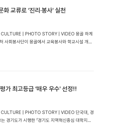
문화 교류로 ‘진리·봉사' 실천
 CULTURE | PHOTO STORY | VIDEO 몽골 하계
 학생처 사회봉사단이 몽골에서 교육봉사와 학교시설 개선
봉사단(단장 윤미선) 35명(재학생 32명... 기사보기
 개최 「세계 상위 2% 과학자를 만나다」 김인호 석학교
수소센터 대학원, 「Pre-BK21 DAN 포럼」 개최 “대
전 · 개인전 우승 공연영화학부 뮤지컬전공, '제20
프레이형 당뇨병 만성 상처 치료제 개발 김선오 교수
평가 최고등급 ‘매우 우수' 선정!!
기 교수팀, 차세대 2차원 반도체 'MoS₂' 안정적 p형
화사업 후속 과제 선정 [지식탐구단대] 임플란트 평
수 [단대백과] EP.3 단국대학교 기둥 뽑는 법 “개교
 CULTURE | PHOTO STORY | VIDEO 단국대, 경
태영 교수, 음악학부 발전기금 1,900만 원 기탁 "
대학교는 경기도가 시행한 「경기도 지역혁신중심 대학지원