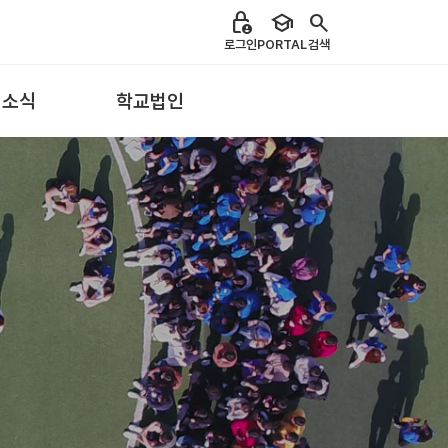
lock_person
school
search
로그인
PORTAL
검색
 소식
학교법인