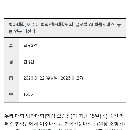
법과대학, 아주대 법학전문대학원과 ‘글로벌 AI 법률서비스’ 공
동 연구 나선다
category
교류협력
person_book
김유인
date_range
2026.01.22 (수정일 : 2026.01.27)
visibility
1606
우리 대학 법과대학(학장 오승진)이 지난 15일(목) 죽전캠
퍼스 법학관에서 아주대학교 법학전문대학원(원장 소병천)