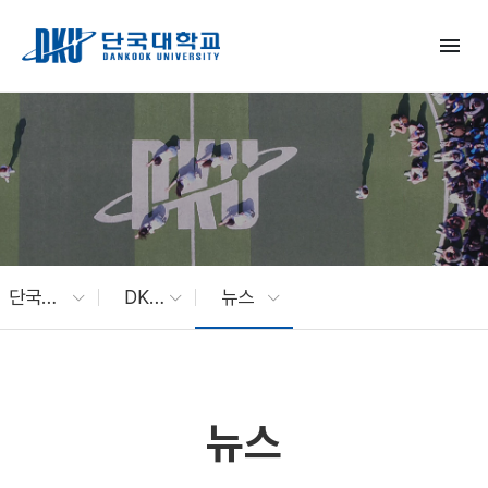
Skip to Main Content
menu
단국대 소식
DKU News
뉴스
뉴스