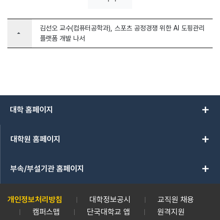
김선오 교수(컴퓨터공학과), 스포츠 공정경쟁 위한 AI 도핑관리
arrow_drop_up
플랫폼 개발 나서
add
대학 홈페이지
add
대학원 홈페이지
add
부속/부설기관 홈페이지
개인정보처리방침
대학정보공시
교직원 채용
캠퍼스맵
단국대학교 앱
원격지원