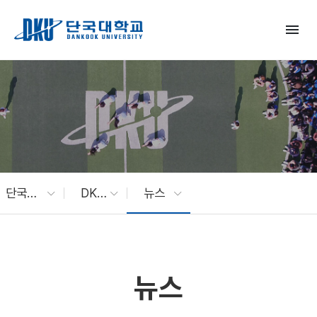
Skip to Main Content
menu
단국대 소식
DKU News
뉴스
뉴스