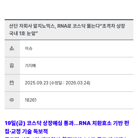
산단 자회사 알지노믹스, RNA로 코스닥 뚫는다“초격차 상장
국내 1호 눈앞”
category
이슈
person_book
가지혜
date_range
2025.09.23 (수정일 : 2026.03.24)
visibility
18261
19일(금) 코스닥 상장예심 통과…RNA 치환효소 기반 편
집·교정 기술 독보적